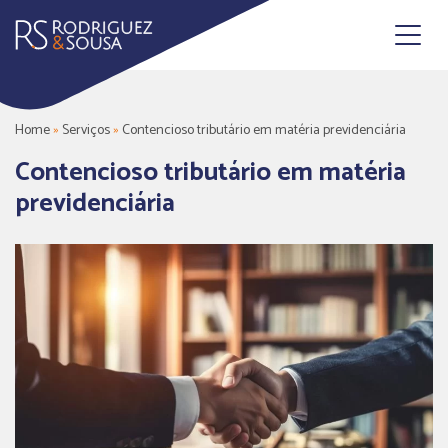
Pular
para
o
conteúdo
Home
»
Serviços
»
Contencioso tributário em matéria previdenciária
Contencioso tributário em matéria
previdenciária